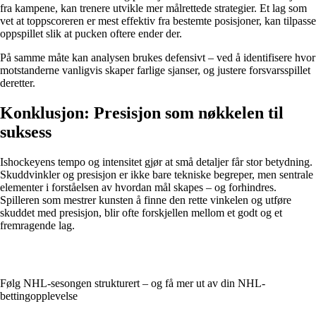
fra kampene, kan trenere utvikle mer målrettede strategier. Et lag som
vet at toppscoreren er mest effektiv fra bestemte posisjoner, kan tilpasse
oppspillet slik at pucken oftere ender der.
På samme måte kan analysen brukes defensivt – ved å identifisere hvor
motstanderne vanligvis skaper farlige sjanser, og justere forsvarsspillet
deretter.
Konklusjon: Presisjon som nøkkelen til
suksess
Ishockeyens tempo og intensitet gjør at små detaljer får stor betydning.
Skuddvinkler og presisjon er ikke bare tekniske begreper, men sentrale
elementer i forståelsen av hvordan mål skapes – og forhindres.
Spilleren som mestrer kunsten å finne den rette vinkelen og utføre
skuddet med presisjon, blir ofte forskjellen mellom et godt og et
fremragende lag.
Følg NHL-sesongen strukturert – og få mer ut av din NHL-
bettingopplevelse