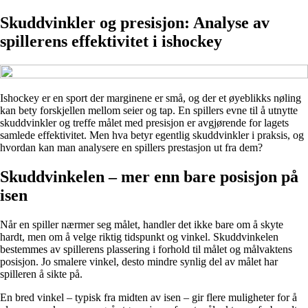
Skuddvinkler og presisjon: Analyse av
spillerens effektivitet i ishockey
Ishockey er en sport der marginene er små, og der et øyeblikks nøling
kan bety forskjellen mellom seier og tap. En spillers evne til å utnytte
skuddvinkler og treffe målet med presisjon er avgjørende for lagets
samlede effektivitet. Men hva betyr egentlig skuddvinkler i praksis, og
hvordan kan man analysere en spillers prestasjon ut fra dem?
Skuddvinkelen – mer enn bare posisjon på
isen
Når en spiller nærmer seg målet, handler det ikke bare om å skyte
hardt, men om å velge riktig tidspunkt og vinkel. Skuddvinkelen
bestemmes av spillerens plassering i forhold til målet og målvaktens
posisjon. Jo smalere vinkel, desto mindre synlig del av målet har
spilleren å sikte på.
En bred vinkel – typisk fra midten av isen – gir flere muligheter for å