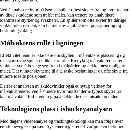
Ved å analysere hvor på isen en spiller oftest skyter fra, og hvor mange
av disse skuddene som treffer målet, kan trenere og analytikere
identifisere styrker og svakheter. En spiller som ofte skyter fra dårlige
vinkler uten resultat, kan ha nytte av å jobbe med posisjonering og
beslutningstaking.
Målvaktens rolle i ligningen
Effektivitet handler ikke bare om skytten – målvaktens plassering og
reaksjonsevne spiller en like stor rolle. En dyktig målvakt reduserer
vinklene ved å bevege seg frem i målgården og dekke mest mulig av
målet. Det tvinger skytterne til å ta raske beslutninger og ofte skyte fra
mindre ideelle posisjoner.
Derfor er analysen av skuddvinkler også et nyttig verktøy for
målvaktstrenere. Ved å studere hvor motstanderne typisk skyter fra,
kan målvakten forberede seg på å dekke de mest utsatte områdene.
Teknologiens plass i ishockeyanalysen
Med dagens videoanalyse og trackingteknologi kan man følge hver
eneste bevegelse på isen. Systemer registrerer hvor pucken befinner