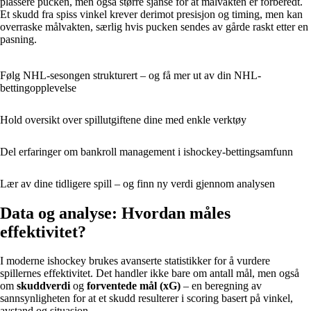
plassere pucken, men også større sjanse for at målvakten er forberedt.
Et skudd fra spiss vinkel krever derimot presisjon og timing, men kan
overraske målvakten, særlig hvis pucken sendes av gårde raskt etter en
pasning.
Følg NHL-sesongen strukturert – og få mer ut av din NHL-
bettingopplevelse
Hold oversikt over spillutgiftene dine med enkle verktøy
Del erfaringer om bankroll management i ishockey-bettingsamfunn
Lær av dine tidligere spill – og finn ny verdi gjennom analysen
Data og analyse: Hvordan måles
effektivitet?
I moderne ishockey brukes avanserte statistikker for å vurdere
spillernes effektivitet. Det handler ikke bare om antall mål, men også
om
skuddverdi
og
forventede mål (xG)
– en beregning av
sannsynligheten for at et skudd resulterer i scoring basert på vinkel,
avstand og situasjon.