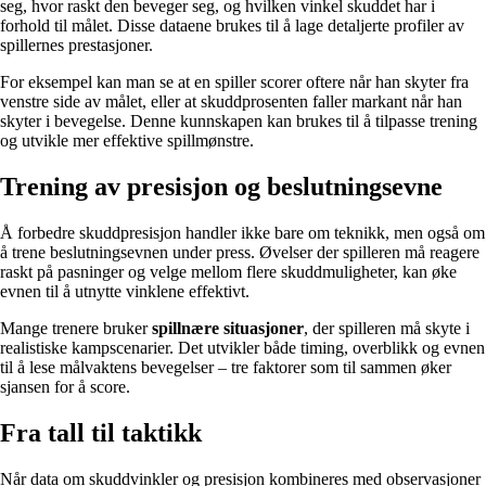
seg, hvor raskt den beveger seg, og hvilken vinkel skuddet har i
forhold til målet. Disse dataene brukes til å lage detaljerte profiler av
spillernes prestasjoner.
For eksempel kan man se at en spiller scorer oftere når han skyter fra
venstre side av målet, eller at skuddprosenten faller markant når han
skyter i bevegelse. Denne kunnskapen kan brukes til å tilpasse trening
og utvikle mer effektive spillmønstre.
Trening av presisjon og beslutningsevne
Å forbedre skuddpresisjon handler ikke bare om teknikk, men også om
å trene beslutningsevnen under press. Øvelser der spilleren må reagere
raskt på pasninger og velge mellom flere skuddmuligheter, kan øke
evnen til å utnytte vinklene effektivt.
Mange trenere bruker
spillnære situasjoner
, der spilleren må skyte i
realistiske kampscenarier. Det utvikler både timing, overblikk og evnen
til å lese målvaktens bevegelser – tre faktorer som til sammen øker
sjansen for å score.
Fra tall til taktikk
Når data om skuddvinkler og presisjon kombineres med observasjoner