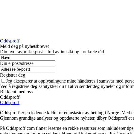
Oddsproff
Meld deg på nyhetsbrevet
Din nye favoritt-e-post – full av innsikt og konkrete råd.
Din e-postadresse
Registrer deg
Jeg aksepterer at opplysningene mine håndteres i samsvar med per
Ved å registrere deg samtykker du til at vi sender deg nyheter og infor
Bli kjent med oss
Oddsproff
Oddsproff
Oddsproff er en ledende kilde for entusiaster av betting i Norge. Med e
Gjennom grundige analyser og oppdaterte nyheter, tilbyr Oddsproff et s
På Oddsproff.com finner leserne en rekke ressurser som inkluderer tips, 
nybegynnere og erfarne spillere. Hver artikkel er utformet for å være l