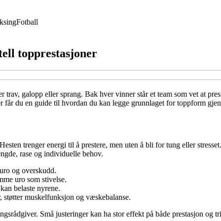
ksing
Fotball
stell topprestasjoner
lder trav, galopp eller sprang. Bak hver vinner står et team som vet at pr
. Her får du en guide til hvordan du kan legge grunnlaget for toppform gj
esten trenger energi til å prestere, men uten å bli for tung eller stresset
ngde, rase og individuelle behov.
 uro og overskudd.
amme uro som stivelse.
 kan belaste nyrene.
er, støtter muskelfunksjon og væskebalanse.
ngsrådgiver. Små justeringer kan ha stor effekt på både prestasjon og tri