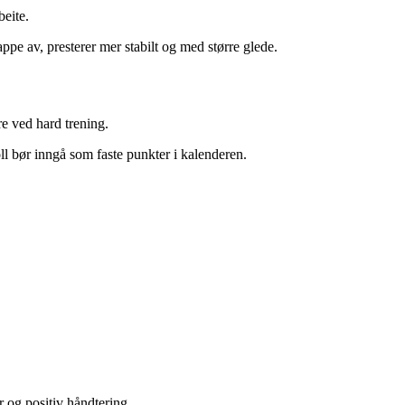
beite.
pe av, presterer mer stabilt og med større glede.
re ved hard trening.
l bør inngå som faste punkter i kalenderen.
r og positiv håndtering.