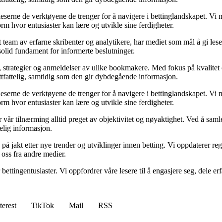
eserne de verktøyene de trenger for å navigere i bettinglandskapet. Vi m
orm hvor entusiaster kan lære og utvikle sine ferdigheter.
t team av erfarne skribenter og analytikere, har mediet som mål å gi le
olid fundament for informerte beslutninger.
strategier og anmeldelser av ulike bookmakere. Med fokus på kvalitet og 
ettfattelig, samtidig som den gir dybdegående informasjon.
eserne de verktøyene de trenger for å navigere i bettinglandskapet. Vi m
orm hvor entusiaster kan lære og utvikle sine ferdigheter.
år tilnærming alltid preget av objektivitet og nøyaktighet. Ved å samle d
telig informasjon.
på jakt etter nye trender og utviklinger innen betting. Vi oppdaterer rege
 oss fra andre medier.
bettingentusiaster. Vi oppfordrer våre lesere til å engasjere seg, dele e
terest
TikTok
Mail
RSS