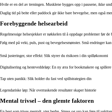
Hvile er en del av treningen. Musklene bygges opp i pausene, ikke under
Daglig tid på beite eller paddock gir ikke bare bevegelse, men også men
Forebyggende helsearbeid
Regelmessige helsesjekker er nøkkelen til å oppdage problemer før de bli
Følg med på vekt, puls, pust og bevegelsesmønster. Små endringer kan 
Små justeringer, stor effekt: Slik styrer du risikoen i din spilløkonomi
Digitalisering og hesteveddeløp: En ny æra for bookmakere og spillere
Tap uten panikk: Slik holder du fast ved spillstrategien din
Legendariske løp: Når overraskende resultater skaper historie
Mental trivsel – den glemte faktoren
En hest som trives mentalt, yter bedre. Stress og uro kan føre til vektta