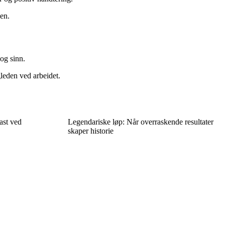
ken.
 og sinn.
leden ved arbeidet.
ast ved
Legendariske løp: Når overraskende resultater
skaper historie