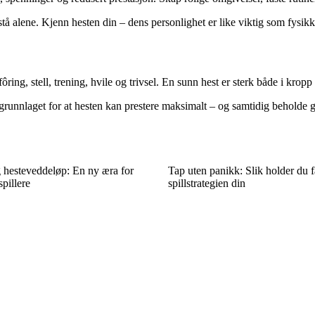
stå alene. Kjenn hesten din – dens personlighet er like viktig som fysik
ing, stell, trening, hvile og trivsel. En sunn hest er sterk både i kropp
runnlaget for at hesten kan prestere maksimalt – og samtidig beholde g
g hesteveddeløp: En ny æra for
Tap uten panikk: Slik holder du f
pillere
spillstrategien din