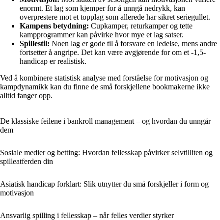
enormt. Et lag som kjemper for å unngå nedrykk, kan
overprestere mot et topplag som allerede har sikret seriegullet.
Kampens betydning:
Cupkamper, returkamper og tette
kampprogrammer kan påvirke hvor mye et lag satser.
Spillestil:
Noen lag er gode til å forsvare en ledelse, mens andre
fortsetter å angripe. Det kan være avgjørende for om et -1,5-
handicap er realistisk.
Ved å kombinere statistisk analyse med forståelse for motivasjon og
kampdynamikk kan du finne de små forskjellene bookmakerne ikke
alltid fanger opp.
De klassiske feilene i bankroll management – og hvordan du unngår
dem
Sosiale medier og betting: Hvordan fellesskap påvirker selvtilliten og
spilleatferden din
Asiatisk handicap forklart: Slik utnytter du små forskjeller i form og
motivasjon
Ansvarlig spilling i fellesskap – når felles verdier styrker