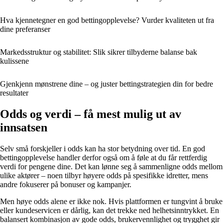
Hva kjennetegner en god bettingopplevelse? Vurder kvaliteten ut fra
dine preferanser
Markedsstruktur og stabilitet: Slik sikrer tilbyderne balanse bak
kulissene
Gjenkjenn mønstrene dine – og juster bettingstrategien din for bedre
resultater
Odds og verdi – få mest mulig ut av
innsatsen
Selv små forskjeller i odds kan ha stor betydning over tid. En god
bettingopplevelse handler derfor også om å føle at du får rettferdig
verdi for pengene dine. Det kan lønne seg å sammenligne odds mellom
ulike aktører – noen tilbyr høyere odds på spesifikke idretter, mens
andre fokuserer på bonuser og kampanjer.
Men høye odds alene er ikke nok. Hvis plattformen er tungvint å bruke
eller kundeservicen er dårlig, kan det trekke ned helhetsinntrykket. En
balansert kombinasjon av gode odds, brukervennlighet og trygghet gir