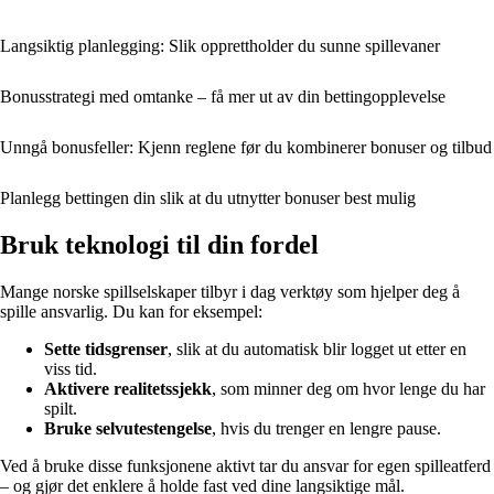
Langsiktig planlegging: Slik opprettholder du sunne spillevaner
Bonusstrategi med omtanke – få mer ut av din bettingopplevelse
Unngå bonusfeller: Kjenn reglene før du kombinerer bonuser og tilbud
Planlegg bettingen din slik at du utnytter bonuser best mulig
Bruk teknologi til din fordel
Mange norske spillselskaper tilbyr i dag verktøy som hjelper deg å
spille ansvarlig. Du kan for eksempel:
Sette tidsgrenser
, slik at du automatisk blir logget ut etter en
viss tid.
Aktivere realitetssjekk
, som minner deg om hvor lenge du har
spilt.
Bruke selvutestengelse
, hvis du trenger en lengre pause.
Ved å bruke disse funksjonene aktivt tar du ansvar for egen spilleatferd
– og gjør det enklere å holde fast ved dine langsiktige mål.