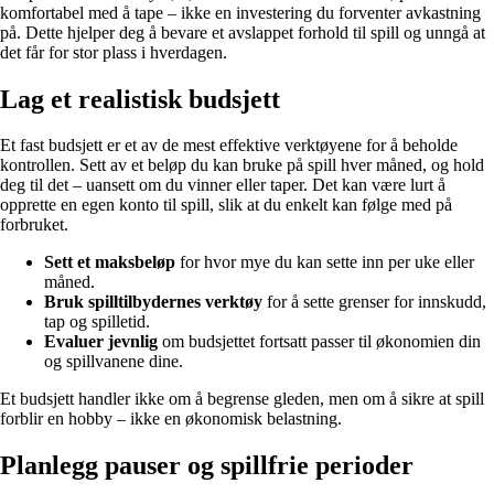
komfortabel med å tape – ikke en investering du forventer avkastning
på. Dette hjelper deg å bevare et avslappet forhold til spill og unngå at
det får for stor plass i hverdagen.
Lag et realistisk budsjett
Et fast budsjett er et av de mest effektive verktøyene for å beholde
kontrollen. Sett av et beløp du kan bruke på spill hver måned, og hold
deg til det – uansett om du vinner eller taper. Det kan være lurt å
opprette en egen konto til spill, slik at du enkelt kan følge med på
forbruket.
Sett et maksbeløp
for hvor mye du kan sette inn per uke eller
måned.
Bruk spilltilbydernes verktøy
for å sette grenser for innskudd,
tap og spilletid.
Evaluer jevnlig
om budsjettet fortsatt passer til økonomien din
og spillvanene dine.
Et budsjett handler ikke om å begrense gleden, men om å sikre at spill
forblir en hobby – ikke en økonomisk belastning.
Planlegg pauser og spillfrie perioder