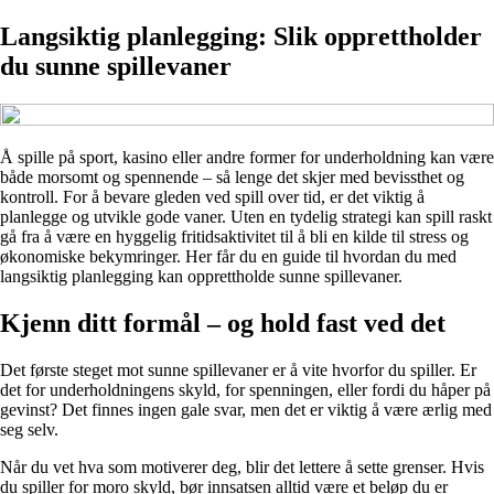
Langsiktig planlegging: Slik opprettholder
du sunne spillevaner
Å spille på sport, kasino eller andre former for underholdning kan være
både morsomt og spennende – så lenge det skjer med bevissthet og
kontroll. For å bevare gleden ved spill over tid, er det viktig å
planlegge og utvikle gode vaner. Uten en tydelig strategi kan spill raskt
gå fra å være en hyggelig fritidsaktivitet til å bli en kilde til stress og
økonomiske bekymringer. Her får du en guide til hvordan du med
langsiktig planlegging kan opprettholde sunne spillevaner.
Kjenn ditt formål – og hold fast ved det
Det første steget mot sunne spillevaner er å vite hvorfor du spiller. Er
det for underholdningens skyld, for spenningen, eller fordi du håper på
gevinst? Det finnes ingen gale svar, men det er viktig å være ærlig med
seg selv.
Når du vet hva som motiverer deg, blir det lettere å sette grenser. Hvis
du spiller for moro skyld, bør innsatsen alltid være et beløp du er