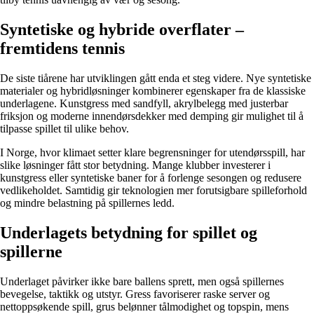
Syntetiske og hybride overflater –
fremtidens tennis
De siste tiårene har utviklingen gått enda et steg videre. Nye syntetiske
materialer og hybridløsninger kombinerer egenskaper fra de klassiske
underlagene. Kunstgress med sandfyll, akrylbelegg med justerbar
friksjon og moderne innendørsdekker med demping gir mulighet til å
tilpasse spillet til ulike behov.
I Norge, hvor klimaet setter klare begrensninger for utendørsspill, har
slike løsninger fått stor betydning. Mange klubber investerer i
kunstgress eller syntetiske baner for å forlenge sesongen og redusere
vedlikeholdet. Samtidig gir teknologien mer forutsigbare spilleforhold
og mindre belastning på spillernes ledd.
Underlagets betydning for spillet og
spillerne
Underlaget påvirker ikke bare ballens sprett, men også spillernes
bevegelse, taktikk og utstyr. Gress favoriserer raske server og
nettoppsøkende spill, grus belønner tålmodighet og topspin, mens