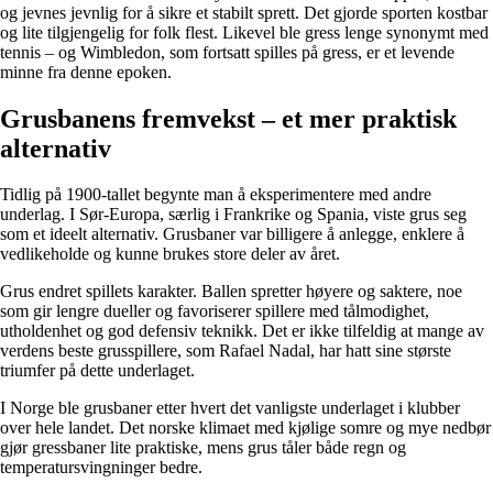
og jevnes jevnlig for å sikre et stabilt sprett. Det gjorde sporten kostbar
og lite tilgjengelig for folk flest. Likevel ble gress lenge synonymt med
tennis – og Wimbledon, som fortsatt spilles på gress, er et levende
minne fra denne epoken.
Grusbanens fremvekst – et mer praktisk
alternativ
Tidlig på 1900-tallet begynte man å eksperimentere med andre
underlag. I Sør-Europa, særlig i Frankrike og Spania, viste grus seg
som et ideelt alternativ. Grusbaner var billigere å anlegge, enklere å
vedlikeholde og kunne brukes store deler av året.
Grus endret spillets karakter. Ballen spretter høyere og saktere, noe
som gir lengre dueller og favoriserer spillere med tålmodighet,
utholdenhet og god defensiv teknikk. Det er ikke tilfeldig at mange av
verdens beste grusspillere, som Rafael Nadal, har hatt sine største
triumfer på dette underlaget.
I Norge ble grusbaner etter hvert det vanligste underlaget i klubber
over hele landet. Det norske klimaet med kjølige somre og mye nedbør
gjør gressbaner lite praktiske, mens grus tåler både regn og
temperatursvingninger bedre.