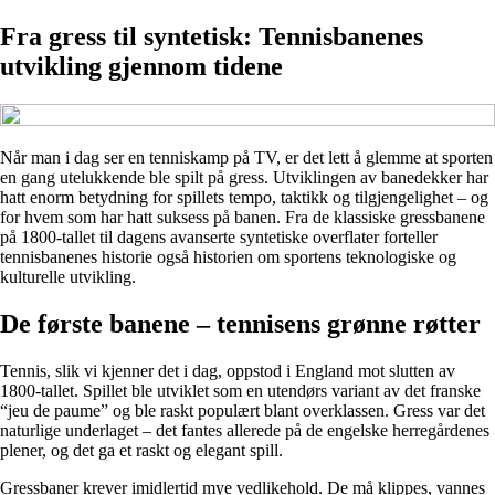
Fra gress til syntetisk: Tennisbanenes
utvikling gjennom tidene
Når man i dag ser en tenniskamp på TV, er det lett å glemme at sporten
en gang utelukkende ble spilt på gress. Utviklingen av banedekker har
hatt enorm betydning for spillets tempo, taktikk og tilgjengelighet – og
for hvem som har hatt suksess på banen. Fra de klassiske gressbanene
på 1800-tallet til dagens avanserte syntetiske overflater forteller
tennisbanenes historie også historien om sportens teknologiske og
kulturelle utvikling.
De første banene – tennisens grønne røtter
Tennis, slik vi kjenner det i dag, oppstod i England mot slutten av
1800-tallet. Spillet ble utviklet som en utendørs variant av det franske
“jeu de paume” og ble raskt populært blant overklassen. Gress var det
naturlige underlaget – det fantes allerede på de engelske herregårdenes
plener, og det ga et raskt og elegant spill.
Gressbaner krever imidlertid mye vedlikehold. De må klippes, vannes