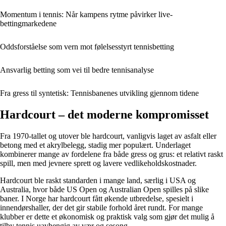
Momentum i tennis: Når kampens rytme påvirker live-
bettingmarkedene
Oddsforståelse som vern mot følelsesstyrt tennisbetting
Ansvarlig betting som vei til bedre tennisanalyse
Fra gress til syntetisk: Tennisbanenes utvikling gjennom tidene
Hardcourt – det moderne kompromisset
Fra 1970-tallet og utover ble hardcourt, vanligvis laget av asfalt eller
betong med et akrylbelegg, stadig mer populært. Underlaget
kombinerer mange av fordelene fra både gress og grus: et relativt raskt
spill, men med jevnere sprett og lavere vedlikeholdskostnader.
Hardcourt ble raskt standarden i mange land, særlig i USA og
Australia, hvor både US Open og Australian Open spilles på slike
baner. I Norge har hardcourt fått økende utbredelse, spesielt i
innendørshaller, der det gir stabile forhold året rundt. For mange
klubber er dette et økonomisk og praktisk valg som gjør det mulig å
tilby tennis uavhengig av vær og sesong.