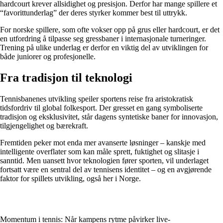
hardcourt krever allsidighet og presisjon. Derfor har mange spillere et
“favorittunderlag” der deres styrker kommer best til uttrykk.
For norske spillere, som ofte vokser opp på grus eller hardcourt, er det
en utfordring å tilpasse seg gressbaner i internasjonale turneringer.
Trening på ulike underlag er derfor en viktig del av utviklingen for
både juniorer og profesjonelle.
Fra tradisjon til teknologi
Tennisbanenes utvikling speiler sportens reise fra aristokratisk
tidsfordriv til global folkesport. Der gresset en gang symboliserte
tradisjon og eksklusivitet, står dagens syntetiske baner for innovasjon,
tilgjengelighet og bærekraft.
Fremtiden peker mot enda mer avanserte løsninger – kanskje med
intelligente overflater som kan måle sprett, fuktighet og slitasje i
sanntid. Men uansett hvor teknologien fører sporten, vil underlaget
fortsatt være en sentral del av tennisens identitet – og en avgjørende
faktor for spillets utvikling, også her i Norge.
Momentum i tennis: Når kampens rytme påvirker live-