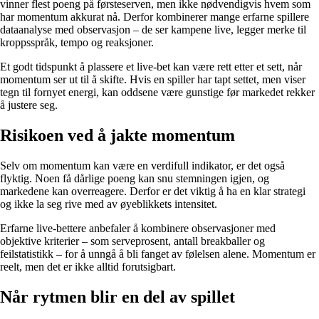
vinner flest poeng på førsteserven, men ikke nødvendigvis hvem som
har momentum akkurat nå. Derfor kombinerer mange erfarne spillere
dataanalyse med observasjon – de ser kampene live, legger merke til
kroppsspråk, tempo og reaksjoner.
Et godt tidspunkt å plassere et live-bet kan være rett etter et sett, når
momentum ser ut til å skifte. Hvis en spiller har tapt settet, men viser
tegn til fornyet energi, kan oddsene være gunstige før markedet rekker
å justere seg.
Risikoen ved å jakte momentum
Selv om momentum kan være en verdifull indikator, er det også
flyktig. Noen få dårlige poeng kan snu stemningen igjen, og
markedene kan overreagere. Derfor er det viktig å ha en klar strategi
og ikke la seg rive med av øyeblikkets intensitet.
Erfarne live-bettere anbefaler å kombinere observasjoner med
objektive kriterier – som serveprosent, antall breakballer og
feilstatistikk – for å unngå å bli fanget av følelsen alene. Momentum er
reelt, men det er ikke alltid forutsigbart.
Når rytmen blir en del av spillet