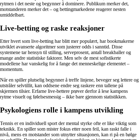
rytmen i det neste og begynner å dominere. Publikum merker det,
motstanderen merker det – og bettingmarkedene reagerer nesten
umiddelbart.
Live-betting og raske reaksjoner
Etter hvert som live-betting har blitt mer populært, har bookmakerne
utviklet avanserte algoritmer som justerer odds i sanntid. Disse
systemene tar hensyn til stilling, serveprosent, antall breakballer og
mange andre statistiske faktorer. Men selv de mest sofistikerte
modellene har vanskelig for å fange det menneskelige elementet –
momentum.
Når en spiller plutselig begynner å treffe linjene, beveger seg lettere og
utstråler selvtillit, kan oddsene endre seg raskere enn tallene på
skjermen tilsier. Erfarne live-bettere prøver derfor å lese kampens
rytme visuelt og følelsesmessig – ikke bare gjennom statistikken.
Psykologiens rolle i kampens utvikling
Tennis er en individuell sport der mental styrke ofte er like viktig som
teknikk. En spiller som mister fokus etter noen feil, kan raskt falle i
nivå, mens en motstander som utnytter situasjonen, kan ri på en bølge