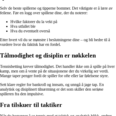
Selv de beste spillerne og tipperne bommer. Det viktigste er å lære av
feilene. Før en logg over spillene dine, der du noterer:
Hvilke faktorer du la vekt på
Hva utfallet ble
Hva du eventuelt overså
Etter hvert vil du se mønstre i beslutningene dine – og bli bedre til å
vurdere hvor du faktisk har en fordel.
Tålmodighet og disiplin er nøkkelen
Tennisbetting krever tålmodighet. Det handler ikke om å spille på hver
kamp, men om å vente på de situasjonene der du virkelig ser verdi.
Mange taper penger fordi de spiller for ofte eller lar følelsene styre.
Sett klare regler for bankroll og innsats, og unngå å jage tap. En
analytisk og disiplinert tilnærming er det som skiller den seriøse
spilleren fra den impulsive.
Fra tilskuer til taktiker
Når du begynner å se tennis med et taktisk og analytisk blikk, endrer